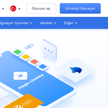
n
Oturum aç
Ücretsiz Deneyin
lgisayar Oyunları
Meslek
Diğer