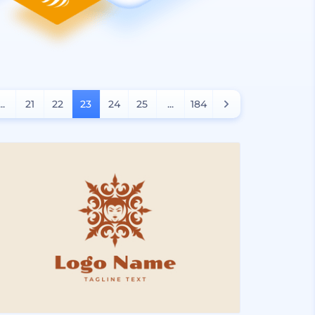
...
21
22
23
24
25
...
184