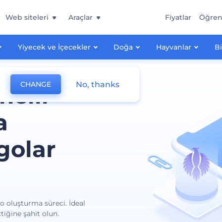
Web siteleri
Araçlar
Fiyatlar
Öğre
Yiyecek ve İçecekler
Doğa
Hayvanlar
Bi
No, thanks
CHANGE
melli
a
golar
go oluşturma süreci. İdeal
tiğine şahit olun.