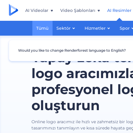
AI Videolar
Video Şablonları
AI Resimler
Tümü
Sektör
Hizmetler
Spor
Would you like to change Renderforest language to English?
Yapay zeka te
logo aracımızl
profesyonel lo
oluşturun
Online logo aracımız ile hızlı ve zahmetsiz bir lo
tasarımınızı tanımlayın ve kısa sürede hayata geç