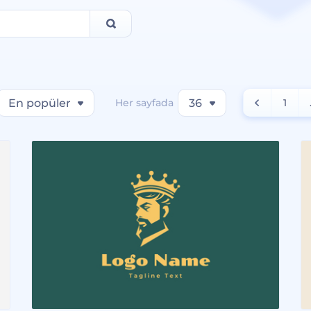
En popüler
Her sayfada
36
1