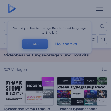
Videobearbeitungsvorlage
Would you like to change Renderforest language
to English?
Video-Bearbeitung
No, thanks
CHANGE
Videobearbeitungsvorlagen und Toolkits
307
Vorlagen
Dynamischer Stomp Titelpaket
Einfaches Typografiepaket