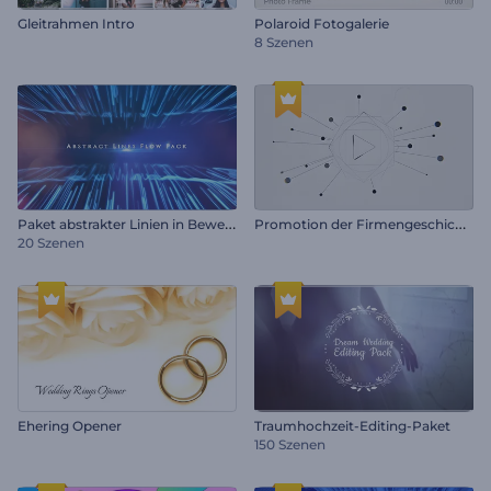
Gleitrahmen Intro
Polaroid Fotogalerie
8 Szenen
P
aket abstrakter Linien in Bewegung
P
romotion der Firmengeschichte
20 Szenen
Ehering Opener
Traumhochzeit-Editing-Paket
150 Szenen