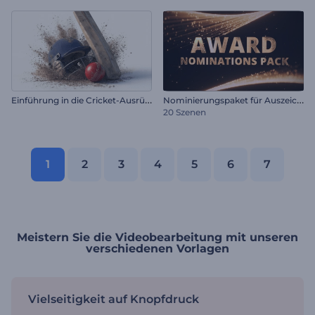
E
inführung in die Cricket-Ausrüstung
N
ominierungspaket für Auszeichnungen
20 Szenen
1
2
3
4
5
6
7
Meistern Sie die Videobearbeitung mit unseren
verschiedenen Vorlagen
Vielseitigkeit auf Knopfdruck