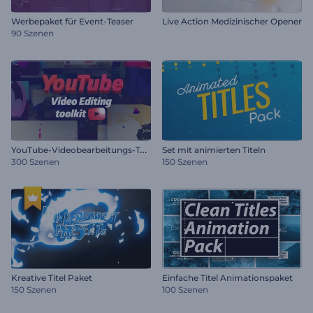
Werbepaket für Event-Teaser
Live Action Medizinischer Opener
90 Szenen
Y
ouTube-Videobearbeitungs-Toolkit
Set mit animierten Titeln
300 Szenen
150 Szenen
Kreative Titel Paket
Einfache Titel Animationspaket
150 Szenen
100 Szenen