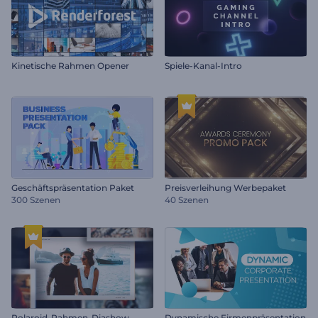
Kinetische Rahmen Opener
Spiele-Kanal-Intro
Geschäftspräsentation Paket
Preisverleihung Werbepaket
300 Szenen
40 Szenen
Polaroid-Rahmen-Diashow
Dynamische Firmenpräsentation