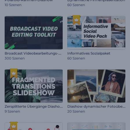
10 Szenen
60 Szenen
B
roadcast Videobearbeitungs-Toolkit
Informatives Sozialpaket
300 Szenen
60 Szenen
Z
ersplitterte Übergänge Diashow
D
iashow dynamischer Fotoübergänge
9 Szenen
20 Szenen