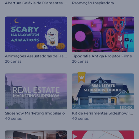
A
bertura Galáxia de Diamantes Brilhantes
Promoção Inspiradora
A
nimações Assustadoras de Halloween
Tipografia Antiga Projetor Filme
20 cenas
20 cenas
K
it de Ferramentas Slideshow Imobiliário
Slideshow Marketing Imobiliário
40 cenas
40 cenas