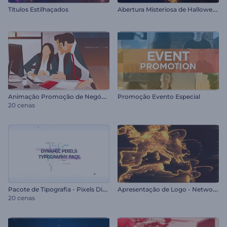
A
bertura Misteriosa de Halloween
Títulos Estilhaçados
A
nimação Promoção de Negócios
Promoção Evento Especial
20 cenas
P
acote de Tipografia - Pixels Dinâmicos
A
presentação de Logo - Network Global
20 cenas