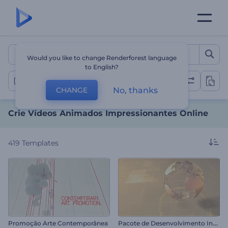
Crie Vídeos Animados Imp
Would you like to change Renderforest language
to English?
Vídeos de Animação
No, thanks
CHANGE
Crie Vídeos Animados Impressionantes Online
419
Templates
P
acote de Desenvolvimento Industrial
Promoção Arte Contemporânea