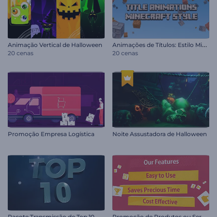
A
nimações de Títulos: Estilo Minecraft
Animação Vertical de Halloween
20 cenas
20 cenas
Promoção Empresa Logística
Noite Assustadora de Halloween
P
romoção de Produtos ou Serviços
Pacote Transmissão de Top 10