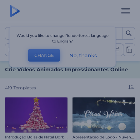
Crie Vídeos Animados Imp
Would you like to change Renderforest language
to English?
Vídeos de Animação
No, thanks
CHANGE
Crie Vídeos Animados Impressionantes Online
419
Templates
I
ntrodução Bolas de Natal Borbulhantes
A
presentação de Logo - Nuvens de Desejos