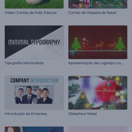
Vídeo-Cartão de Feliz Páscoa
Cartão de Véspera de Natal
A
presentação de Logotipo com Papai Noel
Tipografia Minimalista
Introdução da Empresa
Slideshow Natal