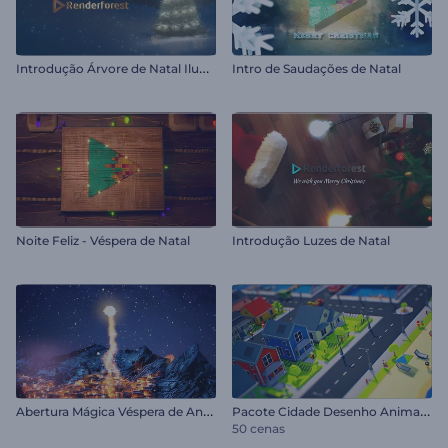
I
ntrodução Árvore de Natal Iluminada
Intro de Saudações de Natal
Noite Feliz - Véspera de Natal
Introdução Luzes de Natal
A
bertura Mágica Véspera de Ano Novo
P
acote Cidade Desenho Animado
50 cenas