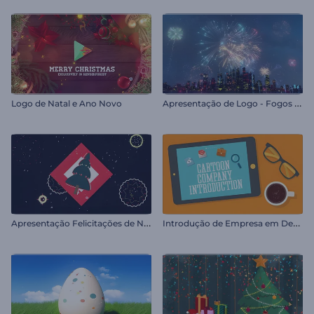
A
presentação de Logo - Fogos de Artifício
Logo de Natal e Ano Novo
A
presentação Felicitações de Natal
I
ntrodução de Empresa em Desenho