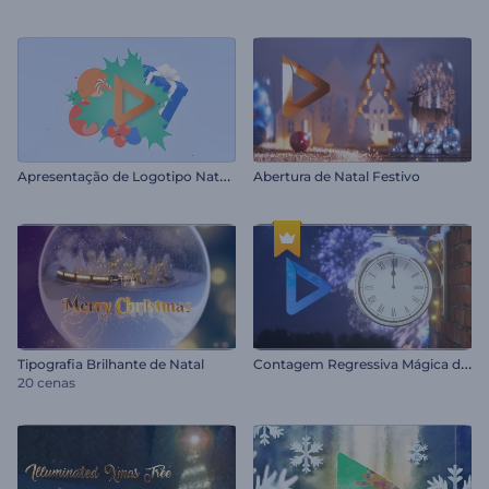
A
presentação de Logotipo Natal Feliz
Abertura de Natal Festivo
C
ontagem Regressiva Mágica de Ano Novo
Tipografia Brilhante de Natal
20 cenas