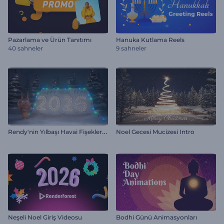
Pazarlama ve Ürün Tanıtımı
Hanuka Kutlama Reels
40 sahneler
9 sahneler
R
endy'nin Yılbaşı Havai Fişekleri İntro
Noel Gecesi Mucizesi Intro
Neşeli Noel Giriş Videosu
Bodhi Günü Animasyonları