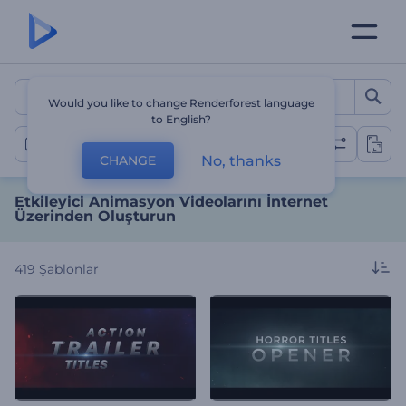
Etkileyici Animasyon Video
Would you like to change Renderforest language
to English?
Animasyon Videoları
No, thanks
CHANGE
Etkileyici Animasyon Videolarını İnternet
Üzerinden Oluşturun
419
Şablonlar