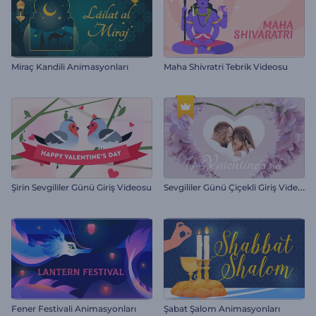
Miraç Kandili Animasyonları
Maha Shivratri Tebrik Videosu
S
evgililer Günü Çiçekli Giriş Videosu
Şirin Sevgililer Günü Giriş Videosu
Fener Festivali Animasyonları
Şabat Şalom Animasyonları