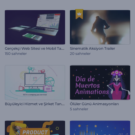
G
erçekçi Web Sitesi ve Mobil Tanıtım
Sinematik Aksiyon Trailer
150 sahneler
20 sahneler
B
üyüleyici Hizmet ve Şirket Tanıtım
Ölüler Günü Animasyonları
5 sahneler