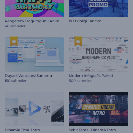
R
engarenk Doğumgünü Animasyon Paketi
İş Etkinliği Tanıtımı
40 sahneler
Duyarlı Websitesi Sunumu
Modern İnfografik Paketi
150 sahneler
500 sahneler
Dinamik Ticari İntro
Şehir Temalı Dinamik İntro