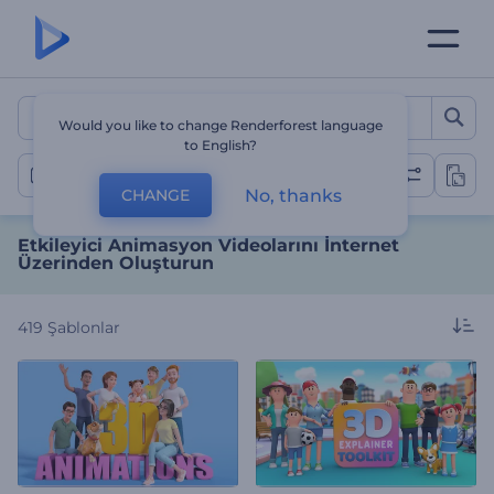
Etkileyici Animasyon Video
Would you like to change Renderforest language
to English?
Animasyon Videoları
No, thanks
CHANGE
Etkileyici Animasyon Videolarını İnternet
Üzerinden Oluşturun
419
Şablonlar