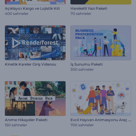
Açıklayıcı Kargo ve Lojistik Kiti
Hareketli Yazı Paketi
400 sahneler
70 sahneler
Kinetik Kareler Giriş Videosu
İş Sunumu Paketi
300 sahneler
E
vcil Hayvan Animasyonu Araç Kiti
Anime Hikayeler Paketi
150 sahneler
700 sahneler