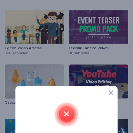
Eğitim Video Araçları
Etkinlik Tanıtım Paketi
300 sahneler
90 sahneler
Capcanlı Tıbbi Açış Videosu
YouTube Video Montaj Kiti
300 sahneler