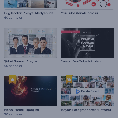
B
ilgilendirici Sosyal Medya Video Paketi
YouTube Kanalı İntrosu
60 sahneler
Şirket Sunum Araçları
Yaratıcı YouTube İntroları
90 sahneler
Neon Parıltılı Tipografi
Kayan Fotoğraf Kareleri İntrosu
20 sahneler