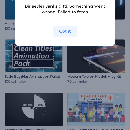
Bir şeyler yanlış gitti. Something went
wrong. Failed to fetch
Animasyonlu Başlıklar Paketi
Yaratıcı Metin Paketi
150 sahneler
150 sahneler
Got it
Sade Başlıklar Animasyon Paketi
Modern Telefon Modeli Araç Kiti
100 sahneler
70 sahneler
Minimalist Başlık Paketi
Sağlık Hizmeti Açıklayıcı Araçları