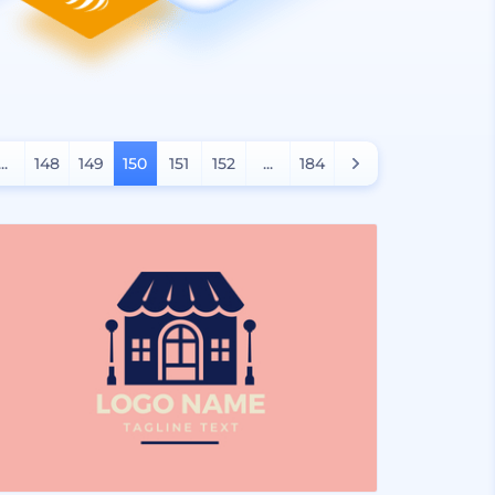
...
148
149
150
151
152
...
184