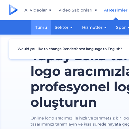
AI Videolar
Video Şablonları
AI Resimler
Tümü
Sektör
Hizmetler
Spor
Would you like to change Renderforest language to English?
Yapay zeka te
logo aracımızl
profesyonel lo
oluşturun
Online logo aracımız ile hızlı ve zahmetsiz bir lo
tasarımınızı tanımlayın ve kısa sürede hayata geç