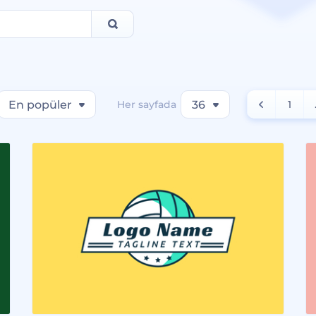
En popüler
Her sayfada
36
1