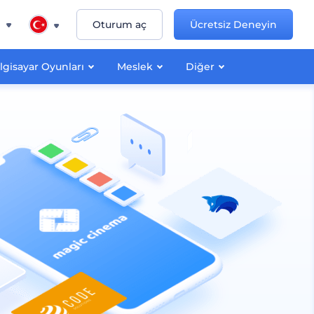
n
Oturum aç
Ücretsiz Deneyin
lgisayar Oyunları
Meslek
Diğer