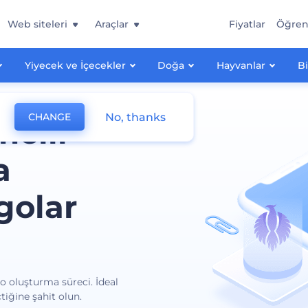
Web siteleri
Araçlar
Fiyatlar
Öğre
Yiyecek ve İçecekler
Doğa
Hayvanlar
Bi
No, thanks
CHANGE
melli
a
golar
go oluşturma süreci. İdeal
tiğine şahit olun.