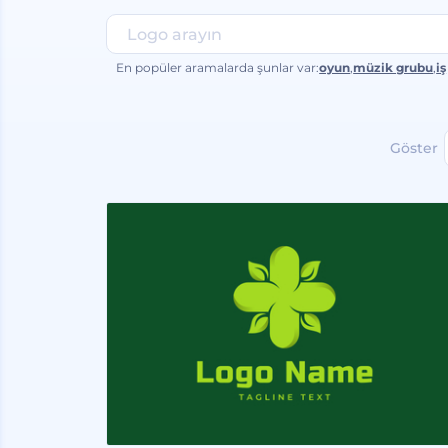
En popüler aramalarda şunlar var:
oyun
,
müzik grubu
,
iş
Göster