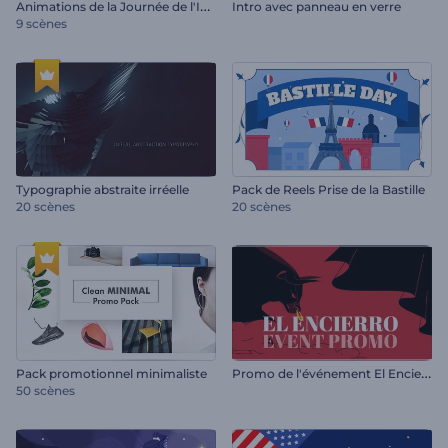
A
nimations de la Journée de l'Indépendance de l'Inde
Intro avec panneau en verre
9 scènes
Typographie abstraite irréelle
Pack de Reels Prise de la Bastille
20 scènes
20 scènes
P
romo de l'événement El Encierro
Pack promotionnel minimaliste
50 scènes