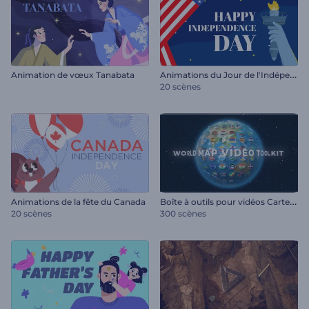
A
nimations du Jour de l'Indépendance des États-Unis
Animation de vœux Tanabata
20 scènes
B
oîte à outils pour vidéos Carte du monde
Animations de la fête du Canada
20 scènes
300 scènes