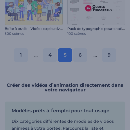
B
oîte à outils - Vidéos explicatives au style de ligne
P
ack de typographie pour citations
300 scènes
100 scènes
1
...
4
5
6
...
9
Créer des vidéos d՛animation directement dans
votre navigateur
Modèles prêts à l՛emploi pour tout usage
Dix catégories différentes de modèles de vidéos
animées à votre portée. Parcourez la liste et