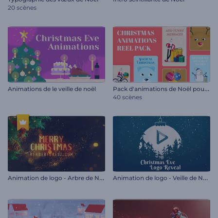
20 scènes
P
ack d'animations de Noël pour Reels
Animations de le veille de noël
40 scènes
A
nimation de logo - Arbre de Noël festif
A
nimation de logo - Veille de Noël