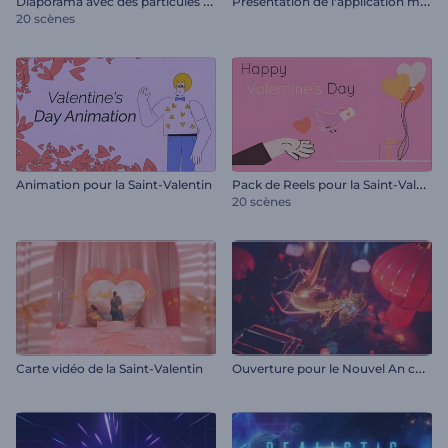
D
iaporama avec des particules éclaboussantes
P
résentation de l'application mobile
20 scènes
P
ack de Reels pour la Saint-Valentin
Animation pour la Saint-Valentin
20 scènes
O
uverture pour le Nouvel An chinois
Carte vidéo de la Saint-Valentin