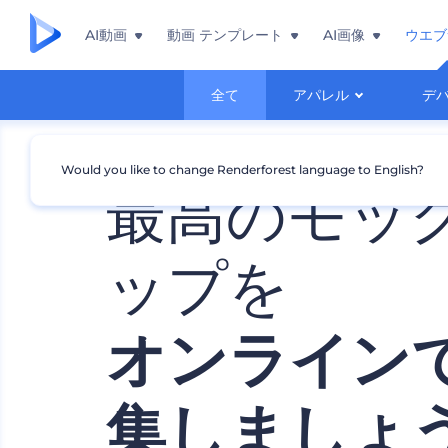
AI動画
動画 テンプレート
AI画像
ウエブ
全て
アパレル
デ
Would you like to change Renderforest language to English?
最高のモッ
ップを
オンライン
集しましょ