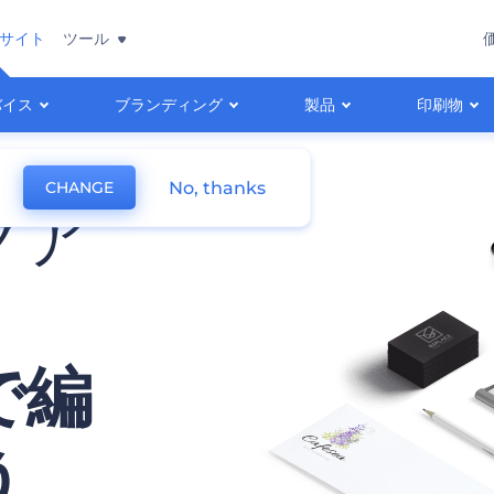
サイト
ツール
バイス
ブランディング
製品
印刷物
No, thanks
CHANGE
クア
で編
う