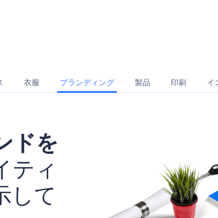
ス
衣服
ブランディング
製品
印刷
イ
ンドを
イティ
示して