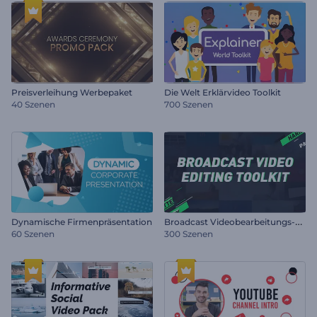
Preisverleihung Werbepaket
Die Welt Erklärvideo Toolkit
40 Szenen
700 Szenen
B
roadcast Videobearbeitungs-Toolkit
Dynamische Firmenpräsentation
60 Szenen
300 Szenen