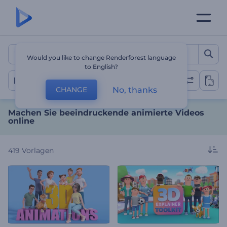
Machen Sie beeindruckend
Would you like to change Renderforest language
to English?
Animation Videos
No, thanks
CHANGE
Machen Sie beeindruckende animierte Videos
online
419
Vorlagen