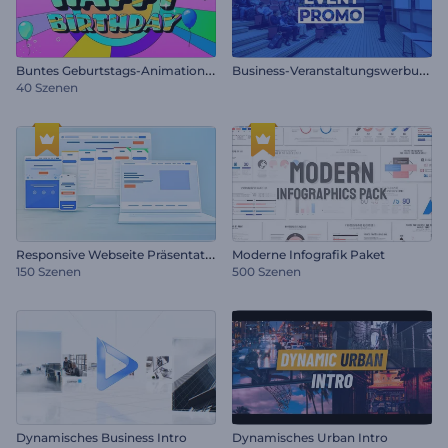
B
untes Geburtstags-Animationspaket
B
usiness-Veranstaltungswerbung
40 Szenen
R
esponsive Webseite Präsentation
Moderne Infografik Paket
150 Szenen
500 Szenen
Dynamisches Business Intro
Dynamisches Urban Intro