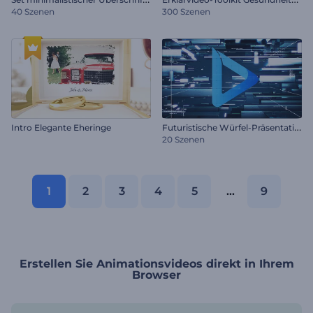
40 Szenen
300 Szenen
F
uturistische Würfel-Präsentation
Intro Elegante Eheringe
20 Szenen
1
2
3
4
5
...
9
Erstellen Sie Animationsvideos direkt in Ihrem
Browser