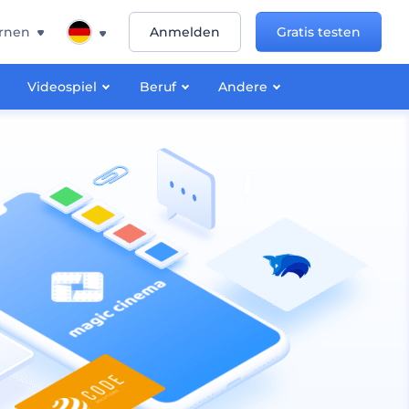
rnen
Anmelden
Gratis testen
Videospiel
Beruf
Andere