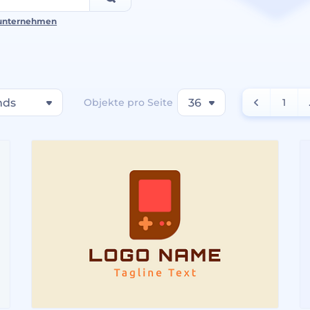
unternehmen
nds
Objekte pro Seite
36
1