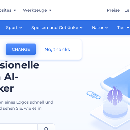
sites
Werkzeuge
Preise
Le
Sport
Speisen und Getränke
Natur
Tier
No, thanks
CHANGE
sionelle
 AI-
ker
en eines Logos schnell und
 sehen Sie, wie es in