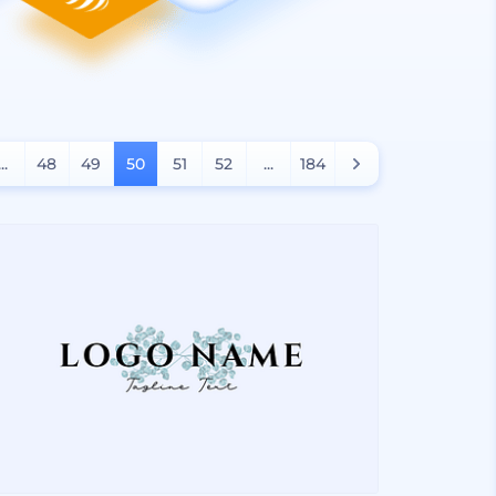
...
48
49
50
51
52
...
184