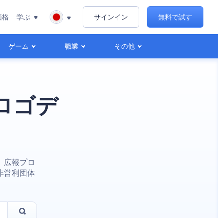
価格
学ぶ
サインイン
無料で試す
ゲーム
職業
その他
ロゴデ
、広報プロ
非営利団体