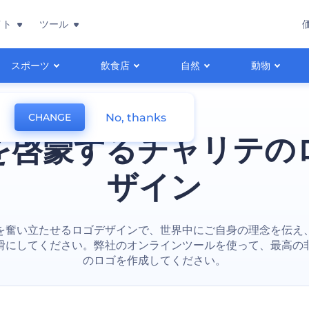
イト
ツール
スポーツ
飲食店
自然
動物
No, thanks
CHANGE
を啓蒙するチャリテの
ザイン
を奮い立たせるロゴデザインで、世界中にご自身の理念を伝え
滑にしてください。弊社のオンラインツールを使って、最高の
のロゴを作成してください。