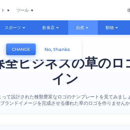
イト
ツール
スポーツ
飲食店
自然
動物
No, thanks
CHANGE
保全ビジネスの草のロ
イン
よって設計された種類豊富なロゴのテンプレートを見てみましょ
ブランドイメージを完成させる優れた草のロゴを作りませんか