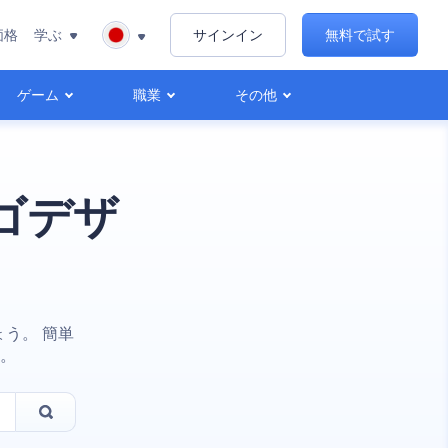
価格
学ぶ
サインイン
無料で試す
ゲーム
職業
その他
ゴデザ
う。 簡単
。