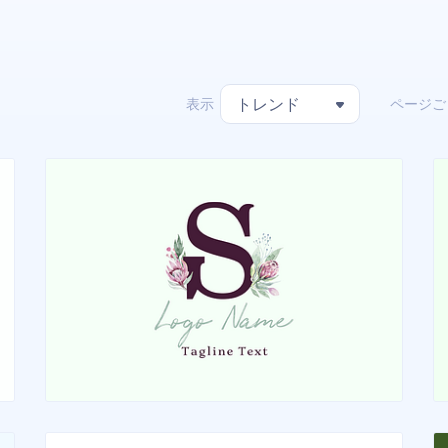
表示
ページご
トレンド