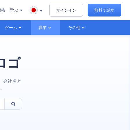
価格
学ぶ
サインイン
無料で試す
ゲーム
職業
その他
ロゴ
 会社名と
。