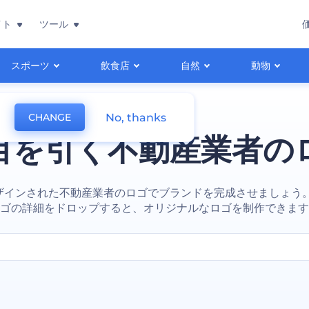
イト
ツール
スポーツ
飲食店
自然
動物
No, thanks
CHANGE
目を引く不動産業者の
ザインされた不動産業者のロゴでブランドを完成させましょう。
ゴの詳細をドロップすると、オリジナルなロゴを制作できます