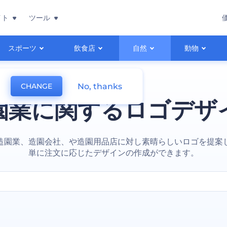
イト
ツール
スポーツ
飲食店
自然
動物
No, thanks
CHANGE
園業に関するロゴデザ
造園業、造園会社、や造園用品店に対し素晴らしいロゴを提案
単に注文に応じたデザインの作成ができます。