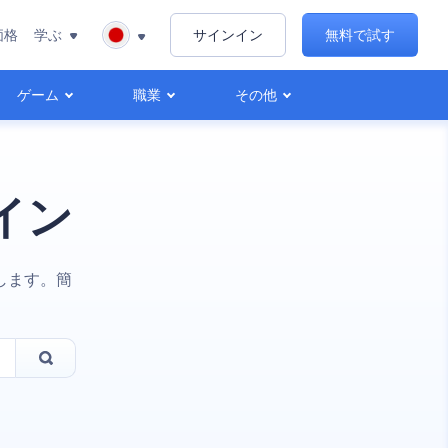
価格
学ぶ
サインイン
無料で試す
ゲーム
職業
その他
イン
します。簡