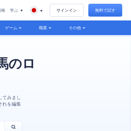
価格
学ぶ
サインイン
無料で試す
ゲーム
職業
その他
馬のロ
してみまし
それを編集