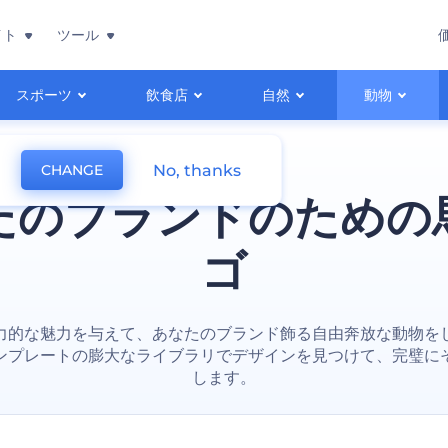
イト
ツール
スポーツ
飲食店
自然
動物
No, thanks
CHANGE
たのブランドのための
ゴ
力的な魅力を与えて、あなたのブランド飾る自由奔放な動物を
ンプレートの膨大なライブラリでデザインを見つけて、完璧に
します。