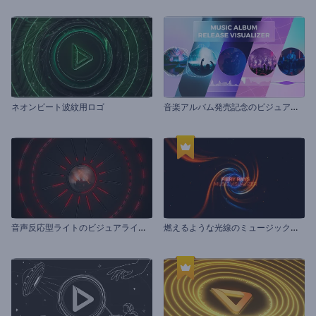
音
楽アルバム発売記念のビジュアライザー
ネオンビート波紋用ロゴ
音
声反応型ライトのビジュアライザー
燃
えるような光線のミュージックビジュアライザー