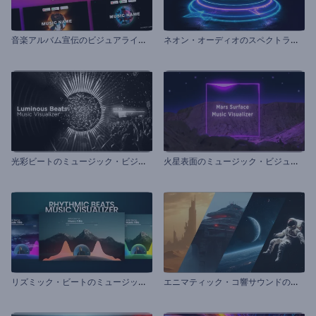
音
楽アルバム宣伝のビジュアライザー
ネ
オン・オーディオのスペクトラム・ビジュアライザー
光
彩ビートのミュージック・ビジュアライザー
火
星表面のミュージック・ビジュアライザー
リ
ズミック・ビートのミュージック・ビジュアライザー
エ
ニマティック・コ響サウンドのビジュアライザー