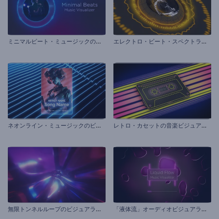
ミ
ニマルビート・ミュージックのビジュアライザー
エ
レクトロ・ビート・スペクトラムのビジュアライザー
ネ
オンライン・ミュージックのビジュアライザー
レ
トロ・カセットの音楽ビジュアライザー
無
限トンネルループのビジュアライザー
「
液体流」オーディオビジュアライザー