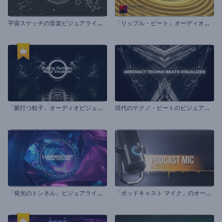
宇
宙スケッチの音楽ビジュアライザー
「
リップル・ビート」オーディオビジュアライザー
「
脈打つ粒子」オーディオビジュアライザー
現
代のテクノ・ビートのビジュアライザー
「
発光のトンネル」ビジュアライザー
「
ポッドキャスト マイク」のオーディオ ビジュアライザー