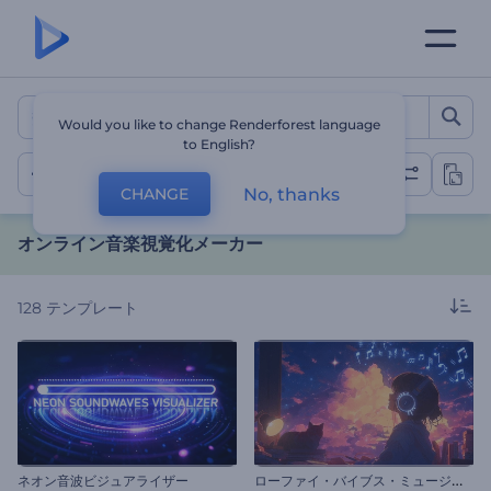
オンライン音楽視覚化メーカ
Would you like to change Renderforest language
to English?
オーディオスペクトラム
No, thanks
CHANGE
オンライン音楽視覚化メーカー
128
テンプレート
ロ
ーファイ・バイブス・ミュージック・ビジュアライザー
ネオン音波ビジュアライザー