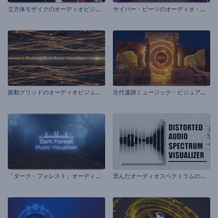
立
方体モザイクのオーディオビジュアライザー
サ
イバー・ビーツのオーディオ・ビジュアライザー
脈
動グリッドのオーディオビジュアライザー
古
代遺跡ミュージック・ビジュアライザー
「
ダーク・フォレスト」オーディオビジュアライザー
歪
んだオーディオスペクトラムのビジュアライザー