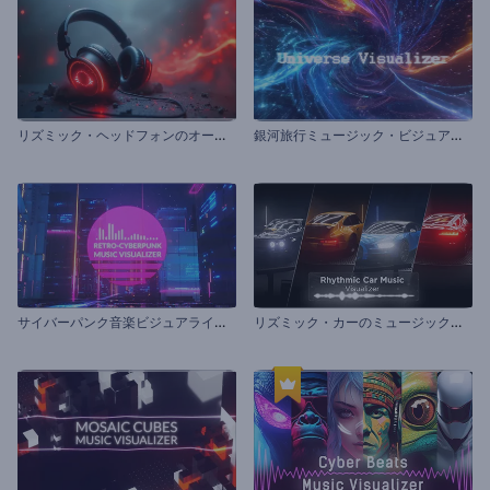
リ
ズミック・ヘッドフォンのオーディオ・ビジュアライザー
銀
河旅行ミュージック・ビジュアライザー
サ
イバーパンク音楽ビジュアライザー
リ
ズミック・カーのミュージック・ビジュアライザー