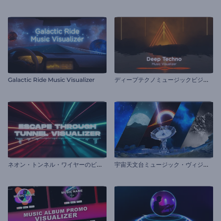
デ
ィープテクノミュージックビジュアライザー
Galactic Ride Music Visualizer
ネ
オン・トンネル・ワイヤーのビジュアライザー
宇
宙天文台ミュージック・ヴィジュアライザー