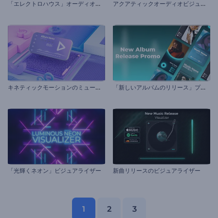
「
エレクトロハウス」オーディオビジュアライザー
ア
クアティックオーディオビジュアライザー
キ
ネティックモーションのミュージックビジュアライザー
「
新しいアルバムのリリース」プロモーションビデオ
「光輝くネオン」ビジュアライザー
新曲リリースのビジュアライザー
1
2
3