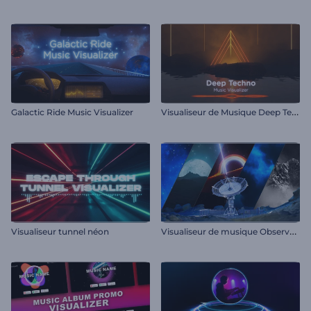
V
isualiseur de Musique Deep Techno
Galactic Ride Music Visualizer
V
isualiseur de musique Observatoire Cosmique
Visualiseur tunnel néon