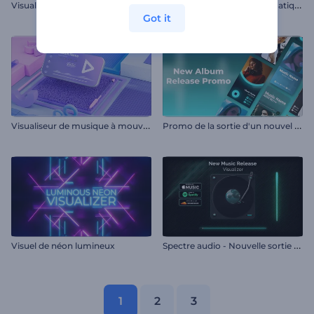
V
isualiseur de musique Electro House
V
isualiseur de musique aquatique
Got it
V
isualiseur de musique à mouvement cinétique
P
romo de la sortie d'un nouvel album
S
pectre audio - Nouvelle sortie musicale
Visuel de néon lumineux
1
2
3