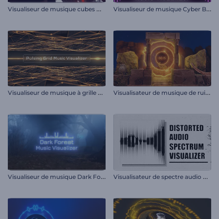
V
isualiseur de musique cubes mosaïques
V
isualiseur de musique Cyber Beats
V
isualiseur de musique à grille pulsante
V
isualisateur de musique de ruines anciennes
V
isualiseur de musique Dark Forest
V
isualisateur de spectre audio déformé