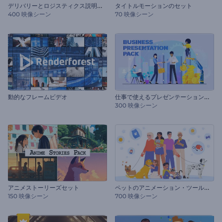
デ
リバリーとロジスティクス説明セット
タイトルモーションのセット
400 映像シーン
70 映像シーン
仕
事で使えるプレゼンテーション用セット
動的なフレームビデオ
300 映像シーン
ペ
ットのアニメーション・ツールキット
アニメストーリーズセット
150 映像シーン
700 映像シーン