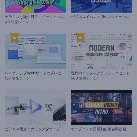
カ
ラフルな誕生日アニメーションパック
ヒ
゙ジネスイベント用のプロモーションビデオ
40 映像シーン
レ
スポンシブWebサイトのプレゼンテーション
現代のインフォグラフィックセット
150 映像シーン
500 映像シーン
ビ
ジネス用ダイナミックなオープニング
オープニング用躍動的都会派動画