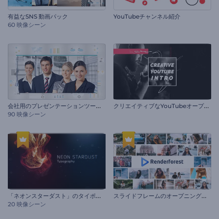
有益なSNS 動画パック
YouTubeチャンネル紹介
60 映像シーン
会
社用のプレゼンテーションツールキット
ク
リエイティブなYouTubeオープニング動画
90 映像シーン
「
ネオンスターダスト」のタイポグラフィー
ス
ライドフレームのオープニング動画
20 映像シーン