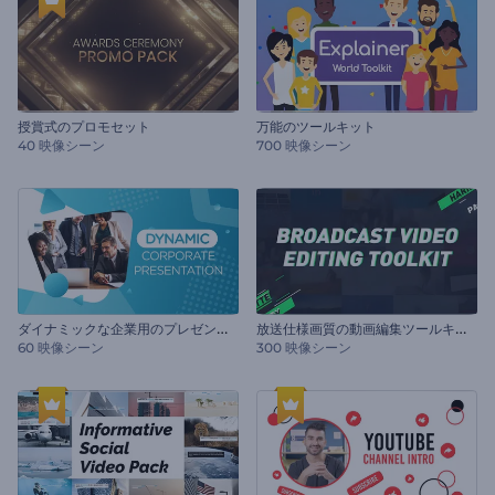
授賞式のプロモセット
万能のツールキット
40 映像シーン
700 映像シーン
ダ
イナミックな企業用のプレゼンテーション
放
送仕様画質の動画編集ツールキット
60 映像シーン
300 映像シーン