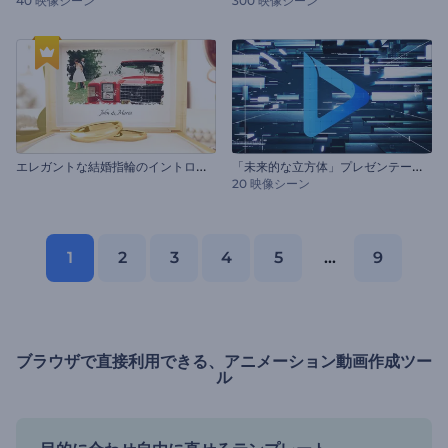
40 映像シーン
300 映像シーン
エ
レガントな結婚指輪のイントロ動画
「
未来的な立方体」プレゼンテーション
20 映像シーン
1
2
3
4
5
...
9
ブラウザで直接利用できる、アニメーション動画作成ツー
ル