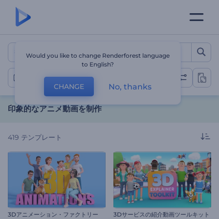
印象的なアニメ動画を制作
Would you like to change Renderforest language
to English?
アニメ化動画
No, thanks
CHANGE
印象的なアニメ動画を制作
419
テンプレート
3Dアニメーション・ファクトリー
3Dサービスの紹介動画ツールキット