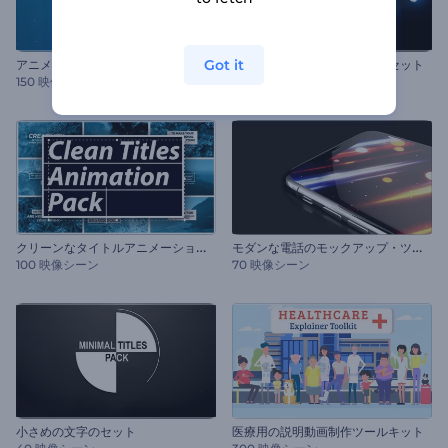
Got it
アニメ化タイトル・セット
クリエイティブなタイトル・セット
150 映像シーン
150 映像シーン
ク
リーンなタイトルアニメーションセット
モ
ダンな電話のモックアップ・ツールキット
100 映像シーン
70 映像シーン
小さめの文字のセット
医療用の説明動画制作ツールキット