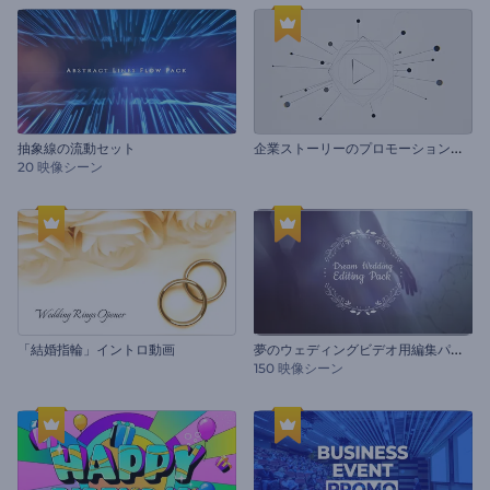
企
業ストーリーのプロモーションビデオ
抽象線の流動セット
20 映像シーン
夢
のウェディングビデオ用編集パック
「結婚指輪」イントロ動画
150 映像シーン