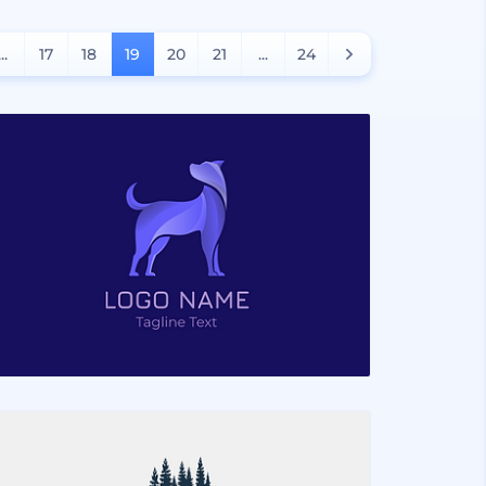
...
17
18
19
20
21
...
24