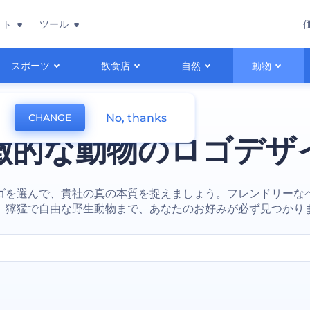
イト
ツール
スポーツ
飲食店
自然
動物
No, thanks
CHANGE
徴的な動物のロゴデザ
ゴを選んで、貴社の真の本質を捉えましょう。フレンドリーな
、獰猛で自由な野生動物まで、あなたのお好みが必ず見つかり