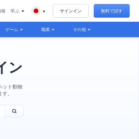
価格
学ぶ
サインイン
無料で試す
ゲーム
職業
その他
イン
ペット動物
ます。