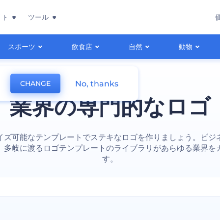
イト
ツール
スポーツ
飲食店
自然
動物
No, thanks
CHANGE
業界の専門的なロゴ
イズ可能なテンプレートでステキなロゴを作りましょう。ビジ
、多岐に渡るロゴテンプレートのライブラリがあらゆる業界を
す。