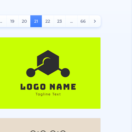
...
19
20
21
22
23
...
66