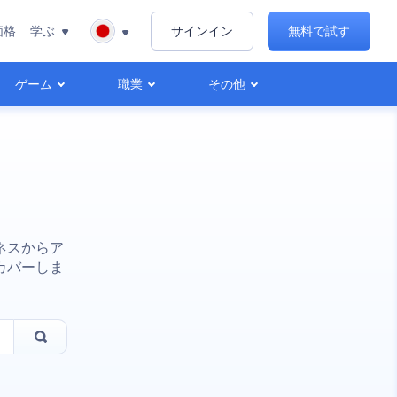
価格
学ぶ
サインイン
無料で試す
ゲーム
職業
その他
ネスからア
カバーしま