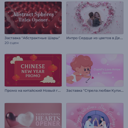
И
нтро Сердце из цветов в День Святого Валентина
Заставка "Абстрактные Шары"
20 сцен
П
ромо на китайский Новый год
З
аставка "Стрела любви Купидона"