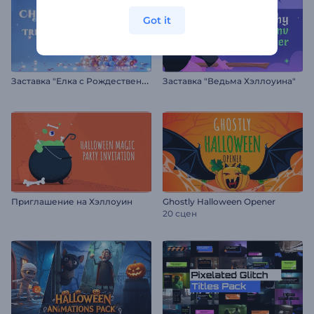
Got it
З
аставка "Елка с Рождественскими шарами"
Заставка "Ведьма Хэллоуина"
Приглашение на Хэллоуин
Ghostly Halloween Opener
20 сцен