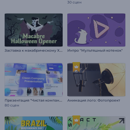
30 сцен
З
аставка к макабрическому Хэллоуину
Интро "Мультяшный котенок"
П
резентация "Чистая компания"
Анимация лого: Фотопроект
80 сцен