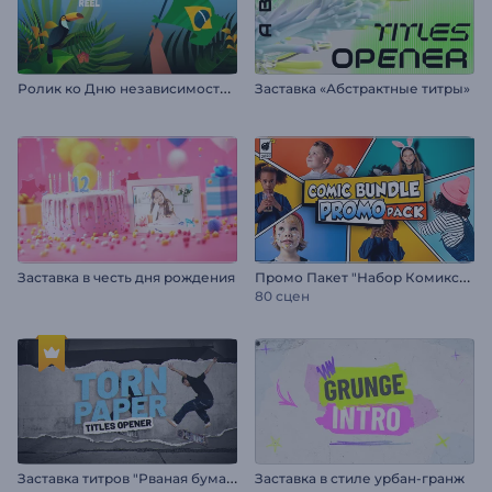
Р
олик ко Дню независимости Бразилии
Заставка «Абстрактные титры»
П
ромо Пакет "Набор Комиксов"
Заставка в честь дня рождения
80 сцен
З
аставка титров "Рваная бумага"
Заставка в стиле урбан-гранж