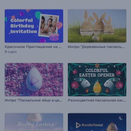
К
расочное Приглашение на День Рождения
И
нтро "Деревянные пасхальные кролики"
9 сцен
И
нтро "Пасхальное яйцо в цветах"
Р
азноцветная пасхальная заставка