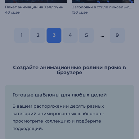
З
аголовки в стиле пиксель-глитч
Пакет анимаций на Хэллоуин
40 сцен
150 сцен
1
2
3
4
5
...
9
Создайте анимационные ролики прямо в
браузере
Готовые шаблоны для любых целей
В вашем распоряжении десять разных
категорий анимированных шаблонов -
просмотрите коллекцию и подберите
подходящий.