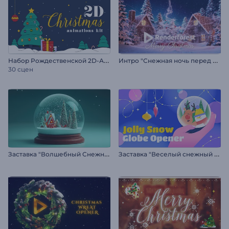
Н
абор Рождественской 2D-Анимации
И
нтро "Снежная ночь перед Рождеством"
30 сцен
З
аставка "Волшебный Снежный Шар"
З
аставка "Веселый снежный шар"