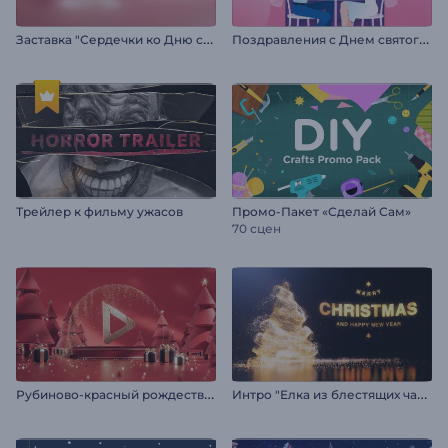
З
аставка "Сердечки ко Дню святого Валентина"
П
оздравления с Днем святого Валентина
Трейлер к фильму ужасов
Промо-Пакет «Сделай Сам»
70 сцен
Р
убиново-красный рождественский логотип
И
нтро "Елка из блестящих частиц"