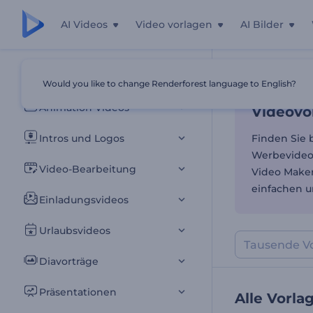
AI Videos
Video vorlagen
AI Bilder
Videovor
Alle Vorlagen
Would you like to change Renderforest language to English?
Startseite
Vor
Animation Videos
Videovor
Intros und Logos
Finden Sie 
Werbevideos
Video-Bearbeitung
Video Maker
einfachen u
Einladungsvideos
Urlaubsvideos
Diavorträge
Präsentationen
Alle Vorla