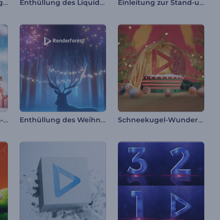
Niedliche Valentinstags-Einleitung
Enthüllung des Liquid Fusion-Logos
Einleitung zur Stand-up-Show
Fröhliche Weihnachts-Cartoon-Einleitung
Enthüllung des Weihnachtsrentier-Logos
Schneekugel-Wunder – Einleitung