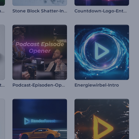
Halloween-Spinnen-Intro
Stone Block Shatter-Intro
Countdown-Logo-Enthüllung
Glänzendes Chrom-Intro
Podcast-Episoden-Opener
Energiewirbel-Intro