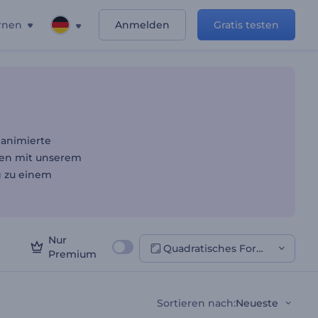
rnen
Anmelden
Gratis testen
isse
 animierte
ngen mit unserem
g zu einem
Nur
Quadratisches Format
Premium
Sortieren nach
:
Neueste