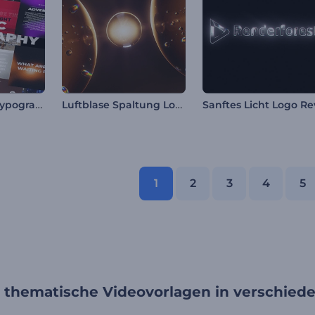
Dynamisches Typografie-Paket
Luftblase Spaltung Logo Reveal
1
2
3
4
5
e thematische Videovorlagen in verschied