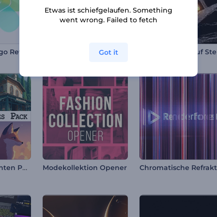
Etwas ist schiefgelaufen. Something
went wrong. Failed to fetch
Liquid Glass Logo Reveal
Spinnenroboter Intro
Got it
Anime Geschichten Paket
Modekollektion Opener