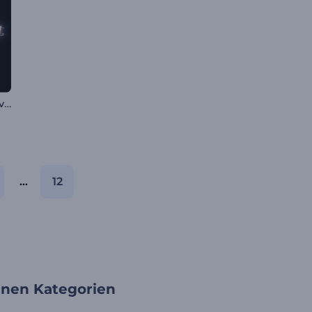
Sanftes Licht Logo Reveal
...
12
enen Kategorien