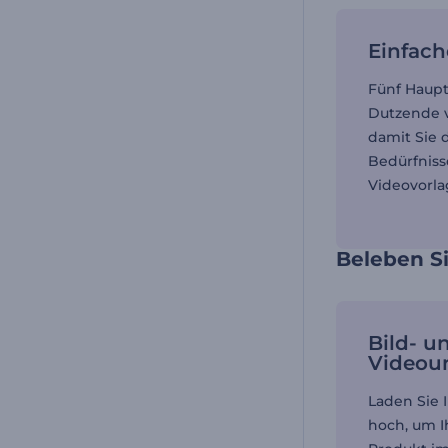
Einfach
Fünf Haup
Dutzende v
damit Sie d
Bedürfniss
Videovorla
Beleben Si
Bild- u
Videou
Laden Sie 
hoch, um 