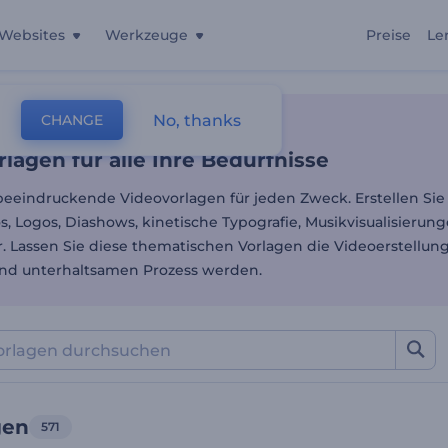
Websites
Werkzeuge
Preise
Le
lagen für alle Ihre Bedürfn
No, thanks
CHANGE
lagen
lagen für alle Ihre Bedürfnisse
beeindruckende Videovorlagen für jeden Zweck. Erstellen Sie
, Logos, Diashows, kinetische Typografie, Musikvisualisieru
. Lassen Sie diese thematischen Vorlagen die Videoerstellun
nd unterhaltsamen Prozess werden.
gen
571