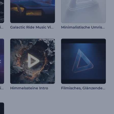
Feuriges Intro auf Steinsockel
Galactic Ride Music Visualizer
Minimalistische Umrisse Intro
Chromatische Refraktion Intro
Filmisches, Glänzendes Intro
Himmelssteine Intro