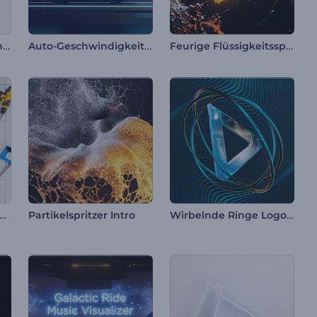
Holografische Logo-Enthüllung
Auto-Geschwindigkeitsstrecke Intro
Feurige Flüssigkeitsspritzer Intro
nführung ins Bauprojekt
Wirbelnde Ringe Logo Reveal
Partikelspritzer Intro