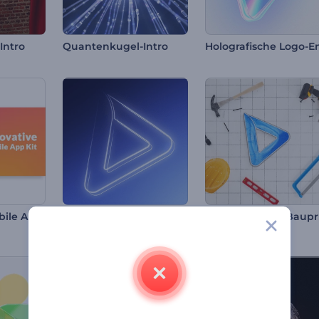
Intro
Quantenkugel-Intro
Innovatives Mobile App Kit
Schlankes Licht Logo Reveal
Ei