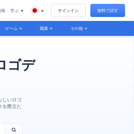
価格
学ぶ
サインイン
無料で試す
ゲーム
職業
その他
ロゴデ
らしいロゴ
スを際立た