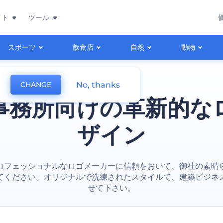
イト
ツール
スポーツ
飲食店
自然
動物
No, thanks
CHANGE
事務所向けの革新的な
ザイン
ロフェッショナルなロゴメーカーに信頼をおいて、御社の素晴
てください。オリジナルで洗練されたスタイルで、建築ビジネ
せて下さい。