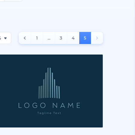
6
1
...
3
4
5