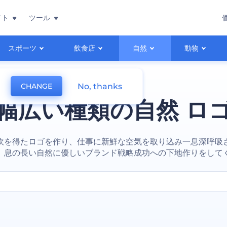
イト
ツール
スポーツ
飲食店
自然
動物
No, thanks
CHANGE
幅広い種類の自然 ロ
吹を得たロゴを作り、仕事に新鮮な空気を取り込み一息深呼吸
 息の長い自然に優しいブランド戦略成功への下地作りをして