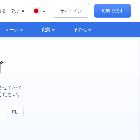
価格
学ぶ
サインイン
無料で試す
ゲーム
職業
その他
ゴ
させてみて
ください。