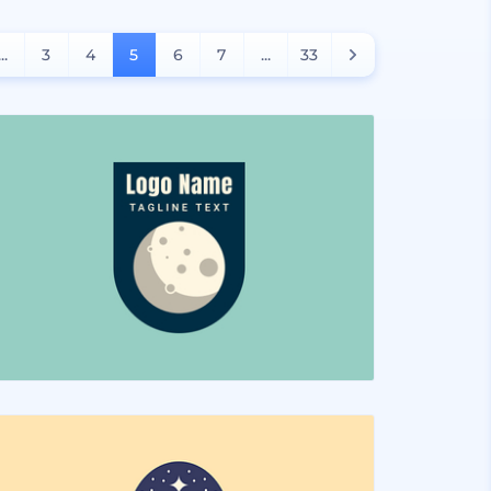
...
3
4
5
6
7
...
33