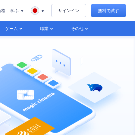
価格
学ぶ
サインイン
無料で試す
ゲーム
職業
その他