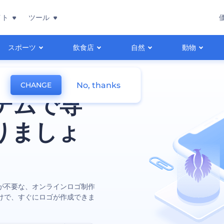
イト
ツール
スポーツ
飲食店
自然
動物
No, thanks
CHANGE
テムで専
りましょ
が不要な、オンラインロゴ制作
けで、すぐにロゴが作成できま