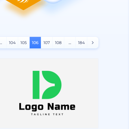
...
104
105
106
107
108
...
184