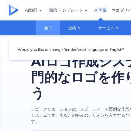
AI動画
動画 テンプレート
AI画像
ウエブサ
全て
企業
サービス
Would you like to change Renderforest language to English?
AIロゴ作成シス
門的なロゴを作
う
ロゴ・クリエーションは、スピーディーで面倒な作業
システムです。あなたの好みのデザインを入力するだ
す。