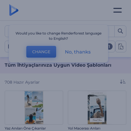
Tüm İhtiyaçlarınıza Uygun
Would you like to change Renderforest language
to English?
1
Tüm Şablonlar
No, thanks
CHANGE
Tüm İhtiyaçlarınıza Uygun Video Şablonları
708
Hazır Ayarlar
Yaz Anıları Öne Çıkanlar
Yol Macerası Anları