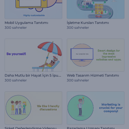
Mobil Uygulama Tanıtımı
İşletme Kursları Tanıtımı
300 sahneler
300 sahneler
D
aha Mutlu bir Hayat İçin 5 İpucu
Web Tasarım Hizmeti Tanıtımı
300 sahneler
300 sahneler
Şirket Değerlendirme Videosu
Pazarlama Uzmanı Tanıtımı