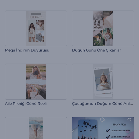
Mega İndirim Duyurusu
Düğün Günü Öne Çıkanlar
Ç
ocuğumun Doğum Günü Anları
Aile Pikniği Günü Reeli