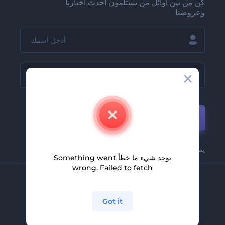
كن من بين أوائل من يستلمون أحدث أخبارنا
وعروضنا
انضم
يمكنك إلغاء اشتراكك بسهولة في أي وقت.
يوجد شيء ما خطأ Something went
wrong. Failed to fetch
الشركة
Got it
حولنا
اتصل بنا