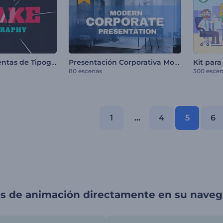
Kit de Herramientas de Tipografía Movediza
Presentación Corporativa Moderna
80 escenas
300 esce
1
...
4
5
6
os de animación directamente en su nave