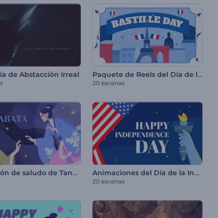
Paquete de Reels del Día de la Bastilla
ía de Abstacción Irreal
s
20 escenas
Animación de saludo de Tanabata
Animaciones del Día de la Independencia de EE. UU.
20 escenas