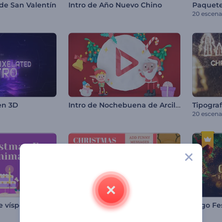
s de San Valentín
Intro de Año Nuevo Chino
20 escena
Intro de Nochebuena de Arcilla
en 3D
Tipograf
20 escena
Animaciones de vísperas navideñas
Paquete de Animaciones Navideñas para Reels
40 escenas