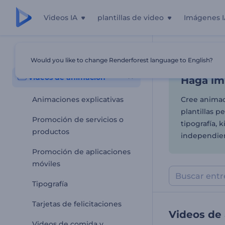
Videos IA
plantillas de video
Imágenes I
Haga im
Todas las plantillas
Would you like to change Renderforest language to English?
Inicio
Plantill
Videos de animación
Haga im
Animaciones explicativas
Cree animac
plantillas p
Promoción de servicios o
tipografía, 
productos
independient
Promoción de aplicaciones
móviles
Tipografía
Tarjetas de felicitaciones
Videos de
Videos de comida y