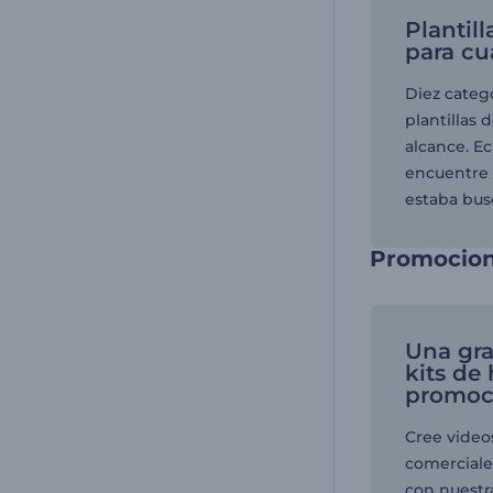
Plantil
para cu
Diez categ
plantillas 
alcance. Ec
encuentre
estaba bus
Promocion
Una gra
kits de
promoc
Cree video
comercial
con nuestra