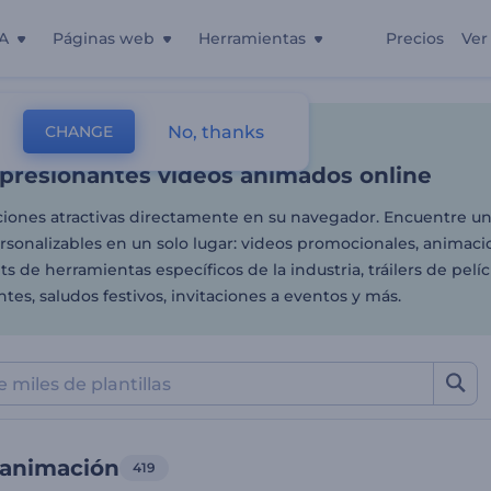
A
Páginas web
Herramientas
Precios
Ver
presionantes videos anima
No, thanks
CHANGE
as
Videos De Animación
presionantes videos animados online
iones atractivas directamente en su navegador. Encuentre un
ersonalizables en un solo lugar: videos promocionales, animac
kits de herramientas específicos de la industria, tráilers de pelíc
es, saludos festivos, invitaciones a eventos y más.
 animación
419