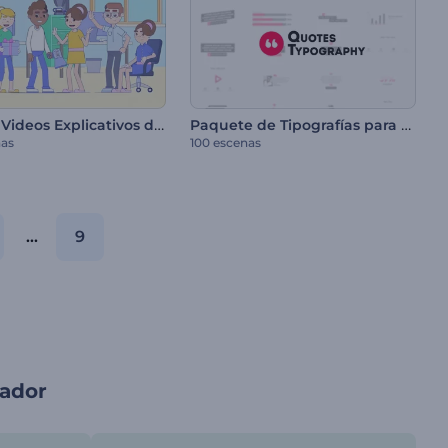
Kit para Videos Explicativos de Estilo Lineal
Paquete de Tipografías para Frases
nas
100 escenas
...
9
gador