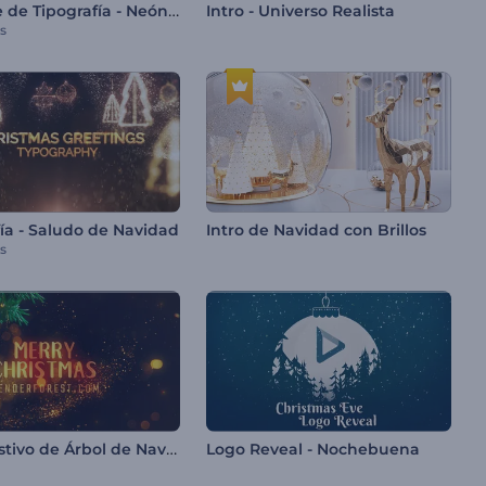
Paquete de Tipografía - Neón de los 80
Intro - Universo Realista
s
ía - Saludo de Navidad
Intro de Navidad con Brillos
s
Logo Festivo de Árbol de Navidad
Logo Reveal - Nochebuena