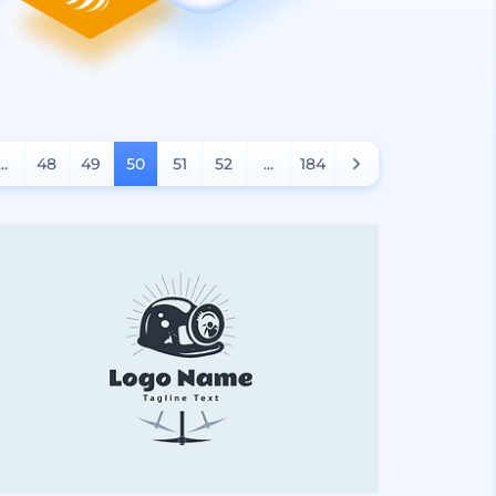
...
48
49
50
51
52
...
184