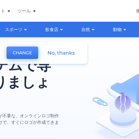
イト
ツール
スポーツ
飲食店
自然
動物
No, thanks
CHANGE
テムで専
りましょ
が不要な、オンラインロゴ制作
けで、すぐにロゴが作成できま