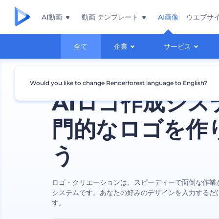
AI動画
動画 テンプレート
AI画像
ウエブサ
全て
企業
サービス
Would you like to change Renderforest language to English?
AIロゴ作成シス
門的なロゴを作
う
ロゴ・クリエーションは、スピーディーで面倒な作業
システムです。あなたの好みのデザインを入力するだ
す。