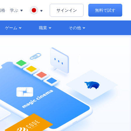
価格
学ぶ
サインイン
無料で試す
ゲーム
職業
その他