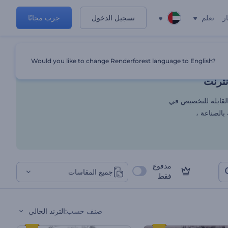
ر
تعلم
تسجيل الدخول
جرب مجانًا
رة للإعجاب على الإنترنت
Would you like to change Renderforest language to English?
نترنت
لقابلة للتخصيص في
بالصناعة ،
مدفوع
جميع المقاسات
فقط
صنف حسب
:
الترند الحالي