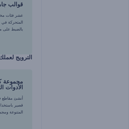
قوالب جا
عشر فئات مختل
المتحركة في م
بالضبط على ما
الترويج لعمل
مجموعة ك
الأدوات ال
أنشئ مقاطع في
قصير باستخدام
المتنوعة ومجم