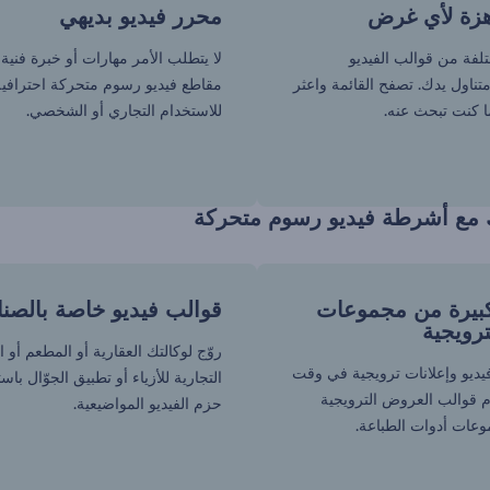
هزة لأي غرض
محرر فيديو بديهي
فة من قوالب الفيديو
لا يتطلب الأمر مهارات أو خبرة فنية 
تناول يدك. تصفح القائمة واعثر
مقاطع فيديو رسوم متحركة احترافية
 كنت تبحث عنه.
للاستخدام التجاري أو الشخصي.
ك مع أشرطة فيديو رسوم متحركة
بيرة من مجموعات
قوالب فيديو خاصة بالصنا
ترويجية
روّج لوكالتك العقارية أو المطعم أو ا
ديو وإعلانات ترويجية في وقت
التجارية للأزياء أو تطبيق الجوّال باس
 قوالب العروض الترويجية
حزم الفيديو المواضيعية.
وعات أدوات الطباعة.