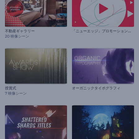
「
ニューエッジ」プロモーションビデオ
不動産ギャラリー
20 映像シーン
授賞式
オーガニックタイポグラフィ
7 映像シーン