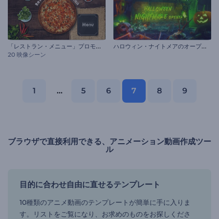
「
レストラン・メニュー」プロモーション
ハ
ロウィン・ナイトメアのオープニング動画
20 映像シーン
1
...
5
6
7
8
9
ブラウザで直接利用できる、アニメーション動画作成ツー
ル
目的に合わせ自由に直せるテンプレート
10種類のアニメ動画のテンプレートが簡単に手に入りま
す。リストをご覧になり、お求めのものをお探しくださ