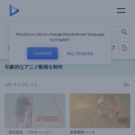
印象的なアニメ動画を制作
Would you like to change Renderforest language
to English?
アニメ化動画
No, thanks
CHANGE
印象的なアニメ動画を制作
419
テンプレート
「現代美術」プロモーション
産業開発パック