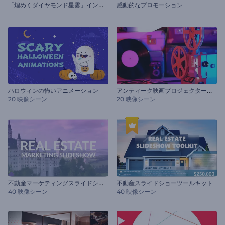
「
煌めくダイヤモンド星雲」イントロ
感動的なプロモーション
ア
ンティーク映画プロジェクターのタイポグラフィ
ハロウィンの怖いアニメーション
20 映像シーン
20 映像シーン
不
動産マーケティングスライドショー
不動産スライドショーツールキット
40 映像シーン
40 映像シーン