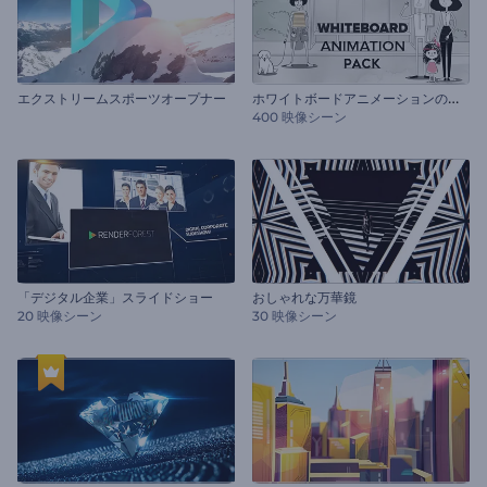
ホ
ワイトボードアニメーションのセット
エクストリームスポーツオープナー
400 映像シーン
「デジタル企業」スライドショー
おしゃれな万華鏡
20 映像シーン
30 映像シーン