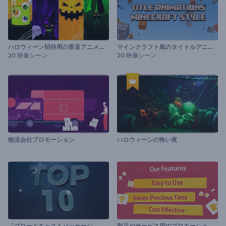
ハ
ロウィーン招待用の垂直アニメーション
マ
インクラフト風のタイトルアニメーション
20 映像シーン
20 映像シーン
物流会社プロモーション
ハロウィーンの怖い夜
「
ブロードキャストパッケージ」トップ10
製
品やサービス用のプロモーションビデオ