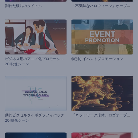
「
不気味なハロウィーン」オープニング動画
割れた破片のタイトル
ビ
ジネス用のアニメ化プロモーションビデオ
特別なイベントプロモーション
20 映像シーン
「
ネットワーク球体」ロゴオープニング
動的ピクセルタイポグラフィパック
20 映像シーン