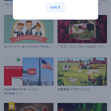
バレンタインウサギ
バレンタインラブスライドショー
Got it
カ
ートゥーンキャラクタープロモーション
「
ラブ」フォトフレームのオープニング
YouTubeプロモーション
自然食品プロモーション
30 映像シーン