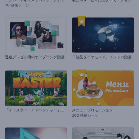
70 映像シーン
迅速プレゼン用のオープニング動画
「結晶ダイヤモンド」イントロ動画
「
イースター・アドベンチャー」のオープニング動画
メニュープロモーション
300 映像シーン